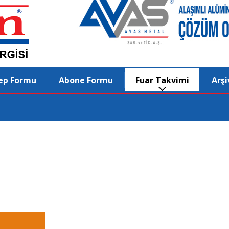
ep Formu
Abone Formu
Fuar Takvimi
Arşi