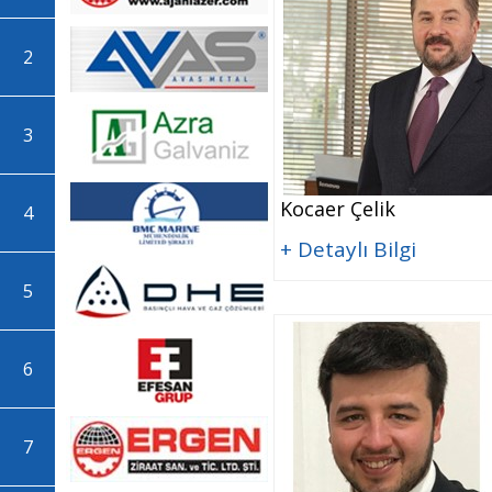
2
3
Kocaer Çelik
4
+ Detaylı Bilgi
5
6
7