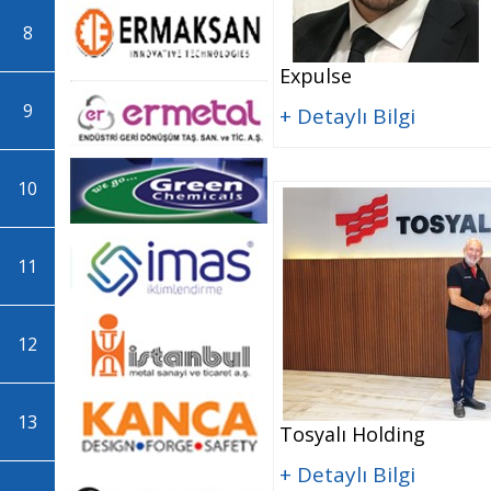
8
Expulse
9
+ Detaylı Bilgi
10
11
12
13
Tosyalı Holding
+ Detaylı Bilgi