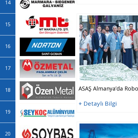
14
15
16
17
ASAŞ Almanya’da Robo
18
+ Detaylı Bilgi
19
20