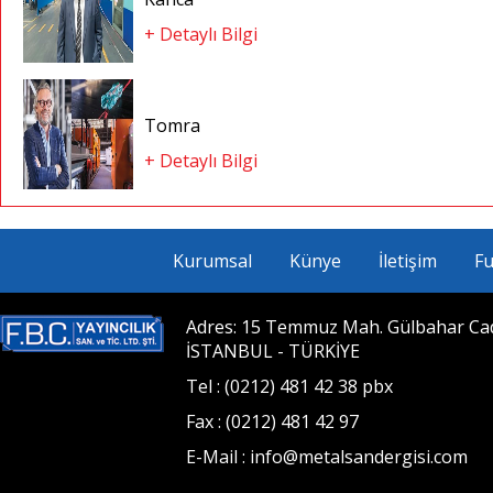
+ Detaylı Bilgi
Tomra
+ Detaylı Bilgi
Kurumsal
Künye
İletişim
Fu
Adres: 15 Temmuz Mah. Gülbahar Cad. 
İSTANBUL - TÜRKİYE
Tel : (0212) 481 42 38 pbx
Fax : (0212) 481 42 97
E-Mail : info@metalsandergisi.com