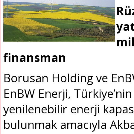
Rüz
yat
mil
finansman
Borusan Holding ve EnBW
EnBW Enerji, Türkiye’ni
yenilenebilir enerji kapa
bulunmak amacıyla Akba