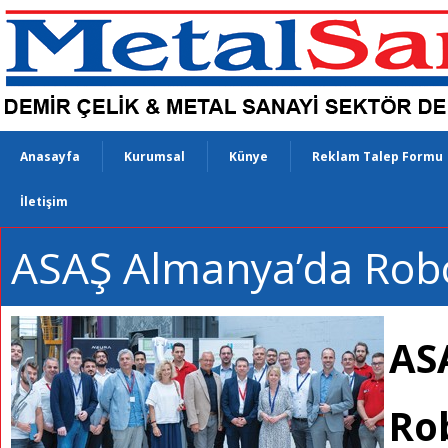
Anasayfa
Kurumsal
Künye
Reklam Talep Formu
İletişim
ASAŞ Almanya’da Robo
AS
Ro