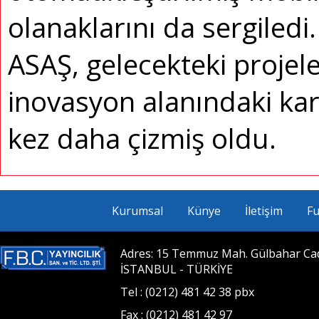
olanaklarını da sergiledi
ASAŞ, gelecekteki projele
inovasyon alanındaki karar
kez daha çizmiş oldu.
Kurumsal
Künye
İletişim
Fu
Adres: 15 Temmuz Mah. Gülbahar Cad. 
İSTANBUL - TÜRKİYE
Tel : (0212) 481 42 38 pbx
Fax : (0212) 481 42 97