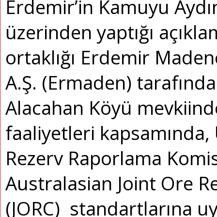
Erdemir’in Kamuyu Aydı
üzerinden yaptığı açıkla
ortaklığı Erdemir Madenc
A.Ş. (Ermaden) tarafından,
Alacahan Köyü mevkiind
faaliyetleri kapsamında
Rezerv Raporlama Komi
Australasian Joint Ore 
(JORC) standartlarına u