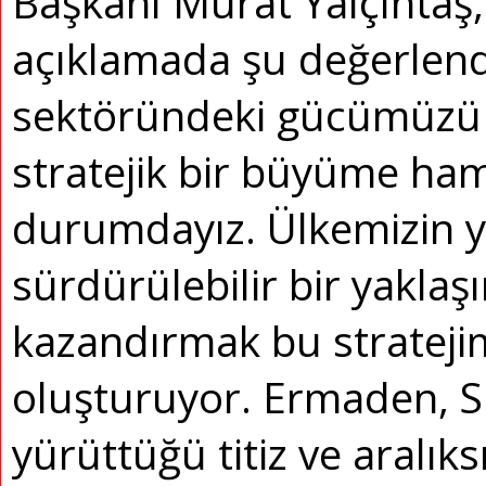
Başkanı Murat Yalçıntaş, 
açıklamada şu değerlend
sektöründeki gücümüzü 
stratejik bir büyüme h
durumdayız. Ülkemizin yer
sürdürülebilir bir yakla
kazandırmak bu stratejim
oluşturuyor. Ermaden, S
yürüttüğü titiz ve aralıks